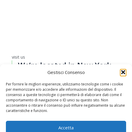
visit us
We’re located in New York.
Gestisci Consenso
Come and visit us!
Lorem ipsum dolor sit amet, consectetur adipiscing
Per fornire le migliori esperienze, utilizziamo tecnologie come i cookie
per memorizzare e/o accedere alle informazioni del dispositivo. Il
elit, do eiusmod tempor incididunt ut labore et dolore
consenso a queste tecnologie ci permetterà di elaborare dati come il
magna aliqua. Ut enim ad minim veniam, quis nostrud
comportamento di navigazione o ID unici su questo sito. Non
exercitation ullamco
acconsentire o ritirare il consenso può influire negativamente su alcune
caratteristiche e funzioni.
Accetta