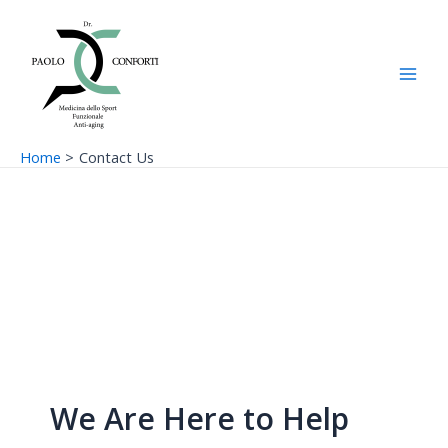
Vai
Main
al
Men
contenuto
Home
Contact Us
We Are Here to Help