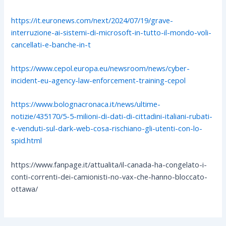
https://it.euronews.com/next/2024/07/19/grave-
interruzione-ai-sistemi-di-microsoft-in-tutto-il-mondo-voli-
cancellati-e-banche-in-t
https://www.cepol.europa.eu/newsroom/news/cyber-
incident-eu-agency-law-enforcement-training-cepol
https://www.bolognacronaca.it/news/ultime-
notizie/435170/5-5-milioni-di-dati-di-cittadini-italiani-rubati-
e-venduti-sul-dark-web-cosa-rischiano-gli-utenti-con-lo-
spid.html
https://www.fanpage.it/attualita/il-canada-ha-congelato-i-
conti-correnti-dei-camionisti-no-vax-che-hanno-bloccato-
ottawa/