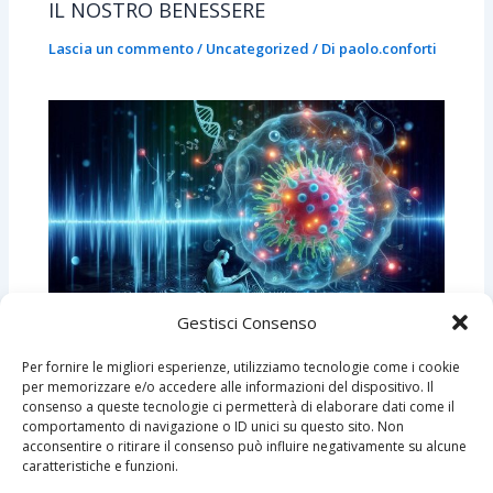
IL NOSTRO BENESSERE
Lascia un commento
/
Uncategorized
/ Di
paolo.conforti
Gestisci Consenso
LA MELODIA DELLE CELLULE: COME LA
Per fornire le migliori esperienze, utilizziamo tecnologie come i cookie
MUSICA INFLUENZA LA VITA A LIVELLO
per memorizzare e/o accedere alle informazioni del dispositivo. Il
consenso a queste tecnologie ci permetterà di elaborare dati come il
MICROSCOPICO
comportamento di navigazione o ID unici su questo sito. Non
acconsentire o ritirare il consenso può influire negativamente su alcune
Lascia un commento
/
Uncategorized
/ Di
paolo.conforti
caratteristiche e funzioni.