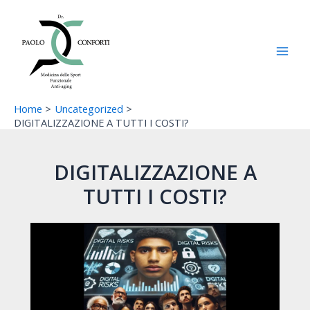
Vai
Navigazione
Main
al
articoli
Men
contenuto
Home
Uncategorized
DIGITALIZZAZIONE A TUTTI I COSTI?
DIGITALIZZAZIONE A
TUTTI I COSTI?