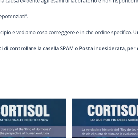
na causa evidente agli esami di laboratorio e non rispondon
epotenziati”.
ipio e vediamo cosa correggere e in che ordine specifico. Un 
 di controllare la casella SPAM o Posta indesiderata, per q