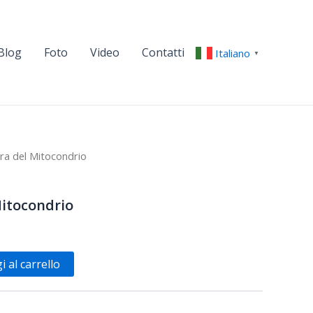
Blog
Foto
Video
Contatti
Italiano
▼
ura del Mitocondrio
Mitocondrio
 al carrello