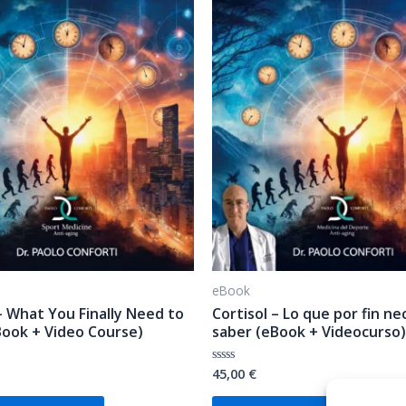
eBook
– What You Finally Need to
Cortisol – Lo que por fin ne
ook + Video Course)
saber (eBook + Videocurso)
45,00
€
Valutato
0
su