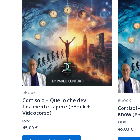
eBook
Cortisolo – Quello che devi
eBook
finalmente sapere (eBook +
Cortisol 
Videocorso)
Know (eB
45,00
€
Valutato
45,00
€
Valutato
0
0
su
su
5