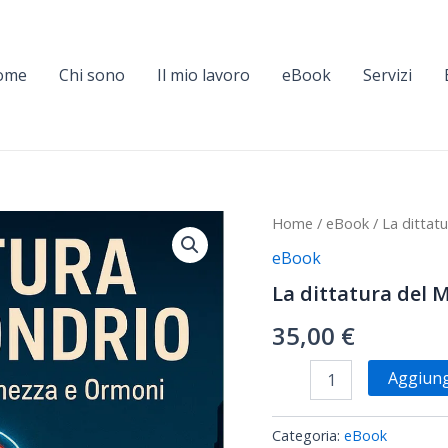
ome
Chi sono
Il mio lavoro
eBook
Servizi
La
Home
/
eBook
/ La dittat
dittatura
eBook
del
Mitocondrio
La dittatura del 
quantità
35,00
€
Aggiungi
Categoria:
eBook