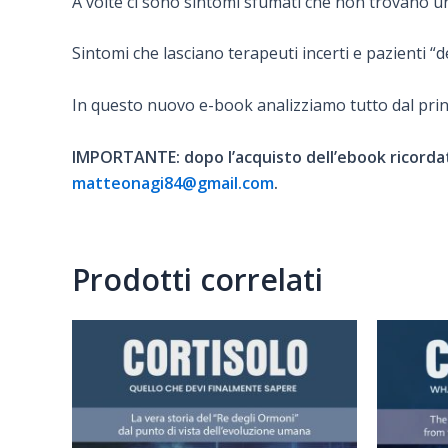
A volte ci sono sintomi sfumati che non trovano u
Sintomi che lasciano terapeuti incerti e pazienti “d
In questo nuovo e-book analizziamo tutto dal princ
IMPORTANTE: dopo l’acquisto dell’ebook ricordati
matteonagi84@gmail.com
.
Prodotti correlati